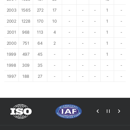
2003
1565
272
17
-
-
-
1
-
2002
1228
170
10
-
-
-
1
-
2001
968
113
4
-
-
-
1
-
2000
751
64
2
-
-
-
1
-
1999
497
45
-
-
-
-
1
-
1998
309
35
-
-
-
-
-
-
1997
188
27
-
-
-
-
-
-