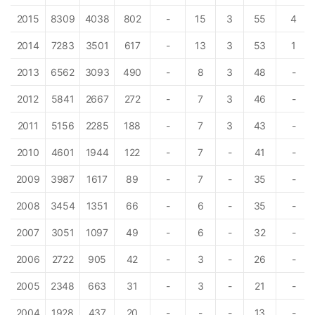
2015
8309
4038
802
-
15
3
55
4
2014
7283
3501
617
-
13
3
53
1
2013
6562
3093
490
-
8
3
48
-
2012
5841
2667
272
-
7
3
46
-
2011
5156
2285
188
-
7
3
43
-
2010
4601
1944
122
-
7
-
41
-
2009
3987
1617
89
-
7
-
35
-
2008
3454
1351
66
-
6
-
35
-
2007
3051
1097
49
-
6
-
32
-
2006
2722
905
42
-
3
-
26
-
2005
2348
663
31
-
3
-
21
-
2004
1928
437
20
-
-
-
13
-