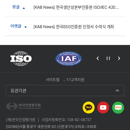
윗글
[KAB News] 한국생산성본부인증원 ISO/IEC 42001 인정서 수여식 개최
아랫글
[KAB News] 한국ESG인증원 인정서 수여식 개최
사이트맵
1:1고객지원
유관기관
(재)한국인정평가원
사업자등록번호: 138-82-06737
[03186]서울 종로구 새문안로 92 (신문로1가) 915호~916호