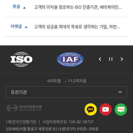
윗글
고객의 이익을 창조하는 ISO 인증기관, 에이케이인증원(주)
아랫글
고객의 성공을 최대의 목표로 생각하는 기업, 저먼서트(주)
사이트맵
1:1고객지원
유관기관
(재)한국인정평가원
사업자등록번호: 138-82-06737
[03186]서울 종로구 새문안로 92 (신문로1가) 915호~916호