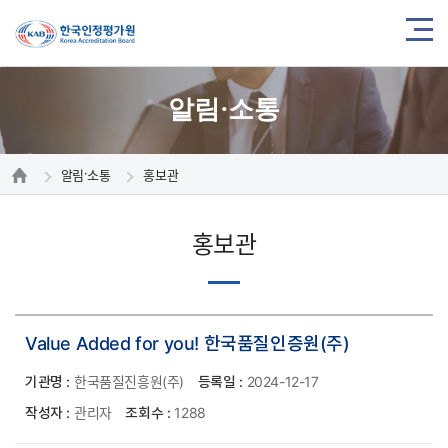
알림·소통
알림·소통
홍보관
홍보관
Value Added for you! 한국품질인증원(주)
기관명 :
한국품질진흥원(주)
등록일 :
2024-12-17
작성자 :
관리자
조회수 :
1288