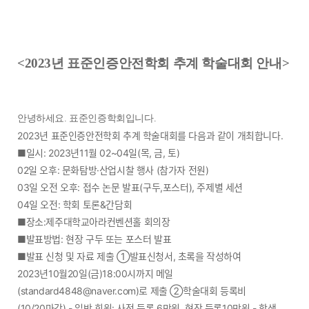
<2023년 표준인증안전학회 추계 학술대회 안내>
안녕하세요. 표준인증학회입니다.
2023년 표준인증안전학회 추계 학술대회를 다음과 같이 개최합니다.
■일시: 2023년11월 02~04일(목, 금, 토)
02일 오후: 문화탐방·산업시찰 행사 (참가자 전원)
03일 오전 오후: 접수 논문 발표(구두,포스터), 주제별 세션
04일 오전: 학회 토론&간담회
■장소:제주대학교아라컨벤션홀 회의장
■발표방법: 현장 구두 또는 포스터 발표
■발표 신청 및 자료 제출 ①발표신청서, 초록을 작성하여
2023년10월20일(금)18:00시까지 메일
(standard4848@naver.com)로 제출 ②학술대회 등록비
(10/20마감) - 일반 회원: 사전 등록 6만원, 현장 등록10만원 - 학생