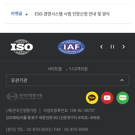
아랫글
ESG 경영시스템 시범 인정신청 안내 및 양식
사이트맵
1:1고객지원
유관기관
(재)한국인정평가원
사업자등록번호: 138-82-06737
[03186]서울 종로구 새문안로 92 (신문로1가) 915호~916호
[본사] TEL : 02-870-8333 / FAX : 02-870-8399