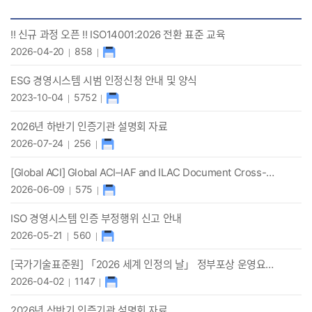
택
인
!! 신규 과정 오픈 !! ISO14001:2026 전환 표준 교육
정
2026-04-20
858
공
고
ESG 경영시스템 시범 인정신청 안내 및 양식
목
록
2023-10-04
5752
2026년 하반기 인증기관 설명회 자료
2026-07-24
256
[Global ACI] Global ACI–IAF and ILAC Document Cross-Reference Table 안내
2026-06-09
575
ISO 경영시스템 인증 부정행위 신고 안내
2026-05-21
560
[국가기술표준원] 「2026 세계 인정의 날」 정부포상 운영요령 공고
2026-04-02
1147
2026년 상반기 인증기관 설명회 자료