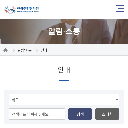
알림·소통
알림·소통
안내
안내
검
색
검색
초기화
분
검
류
색
선
어