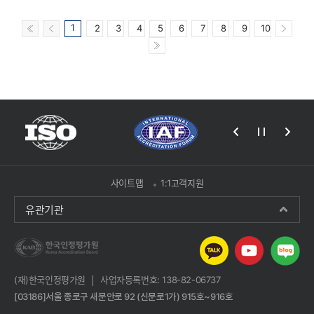
1
2
3
4
5
6
7
8
9
10
사이트맵
1:1고객지원
유관기관
(재)한국인정평가원
사업자등록번호: 138-82-06737
[03186]서울 종로구 새문안로 92 (신문로1가) 915호~916호