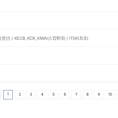
갱신) / KECB, KCR, KIWA(스킴확대) / ITSK(최초)
1
2
3
4
5
6
7
8
9
10