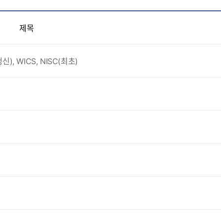
제목
신), WICS, NISC(최초)