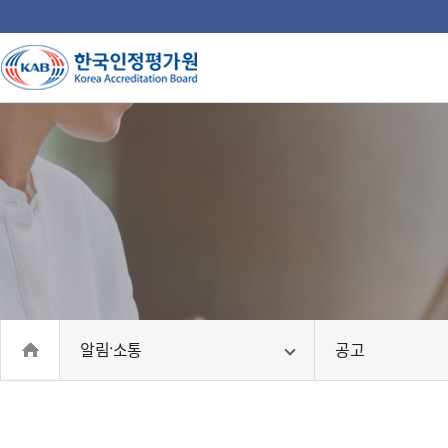
주
메
뉴
인
국
인
인
인
인
의
홈
알림·소통
공고
으