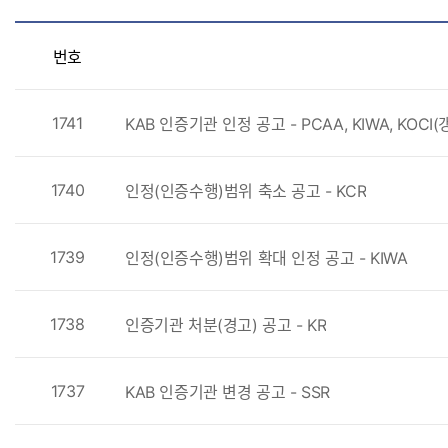
류
인
선
번호
정
택
공
고
1741
KAB 인증기관 인정 공고 - PCAA, KIWA, KOCI(갱
목
록
1740
인정(인증수행)범위 축소 공고 - KCR
1739
인정(인증수행)범위 확대 인정 공고 - KIWA
1738
인증기관 처분(경고) 공고 - KR
1737
KAB 인증기관 변경 공고 - SSR