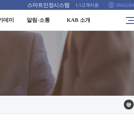
ENGLISH
스마트인정시스템
1:1고객지원
카데미
알림·소통
KAB 소개
사
이
트
공고
인사말
맵
이
안내
KAB이란
동
홍보관
연혁
격증
채용정보
주요업무 및 조직도
FAQ
운영방침
1:1 고객센터
해외협력(MOU)
부실인증신고
찾아오시는길