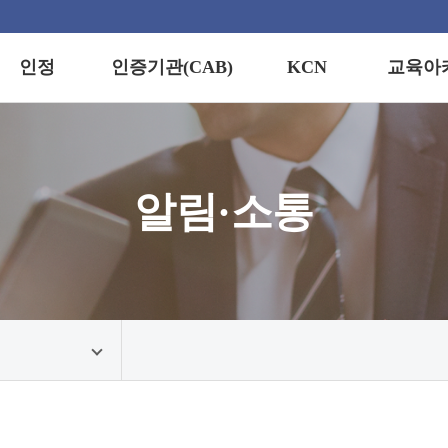
인정
인증기관(CAB)
KCN
교육아
정이란?
경영시스템
교육안내
인증기업 검색
(KCN)
제적 통용성
자격인증
교육신청
연도별 통계
정스킴
스킴
정보마당
알림·소통
지역별 통계
정기준
수료증·합
발급
정프로세스
정마크
견접수/문의